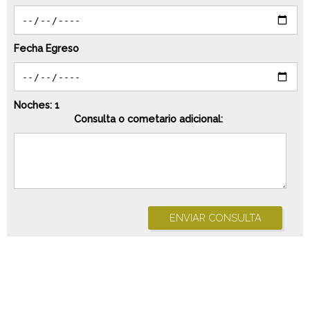
Fecha Egreso
Noches:
1
Consulta o cometario adicional:
ENVIAR CONSULTA