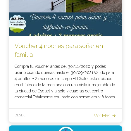
Voucher 4 noches para soñar en
familia
Compra tu voucher antes del 30/11/2020 y podes
usarlo cuando quieras hasta el 30/09/2021.Válido para
4 adultos + 2 menores sin cargo.El Chalet está ubicado
en el faldeo de la montaña con una vista inmejorable de
la ciudad de Esquel y a sólo 7 cuadras del centro
comercial.Totalmente equipado con sommiers y futones
de 1ra. calidad, vajilla completa, todos los
electrodomésticos, calefacción por losa radiante y estufa
Ver Más
a leña de combustión lenta. Un verdadero lugar para
DESDE
soñar y disfrutar.