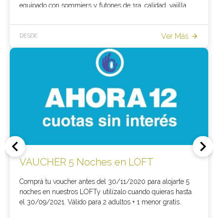
equipado con sommiers y futones de 1ra. calidad, vajilla
completa, todos los electrodomésticos, calefacción por losa
radiante y estufa a leña de combustión lenta. Un verdadero
Ver Más
lugar para soñar y disfrutar.
DESDE
VAUCHER 5 Noches en LOFT
Comprá tu voucher antes del 30/11/2020 para alojarte 5
noches en nuestros LOFTy utilízalo cuando quieras hasta
el 30/09/2021. Válido para 2 adultos + 1 menor gratis.