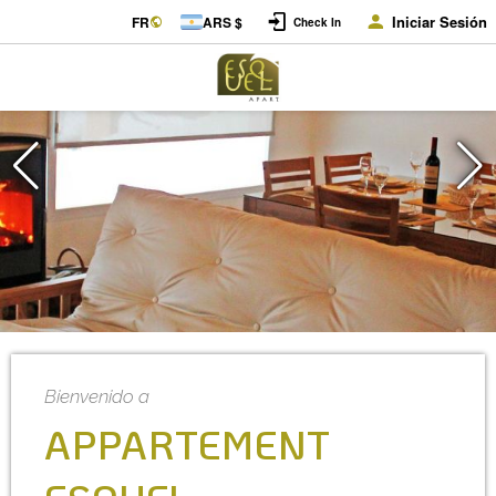
Iniciar Sesión
FR
ARS $
Check In
Bienvenido a
APPARTEMENT